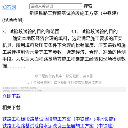
搜索
知石网
新建铁路工程路基试验段施工方案（中铁建）
(现场检测)
3、试验段试验的目的和范围 3.1、试验段试验的目的
确定本地区经济合理的填料，选定满足施工要求的压实
机具、所用填料及压实条件下合理的松铺厚度、压实遍数和施
工最佳控制含水量等工艺参数，选定经济、合理、准确的检测
手段。为以后大面积路基填方施工积累施工经验和现场检测数
据…………
以下是附件的其中一部分截图，共 0 张
以上是部分截图，请下载附件后查看完整高清内容
上传时间：2023-03-17 授权方式：资料共享
文件信息：附件-995797779967587976.zip 0.09 MB
立即下载
相关下载
铁路工程标段路基试验段施工方案（中铁建）(排水设施)
铁路工程路基试验段水泥改良土垫层施工方案（中铁建）