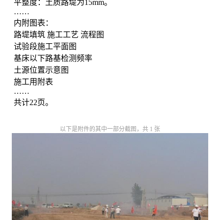
平整度：土质路堤为15mm。
……
内附图表：
路堤填筑
施工工艺
流程图
试验段施工平面图
基床以下路基检测频率
土源位置示意图
施工用附表
……
共计22页。
以下是附件的其中一部分截图，共 1 张