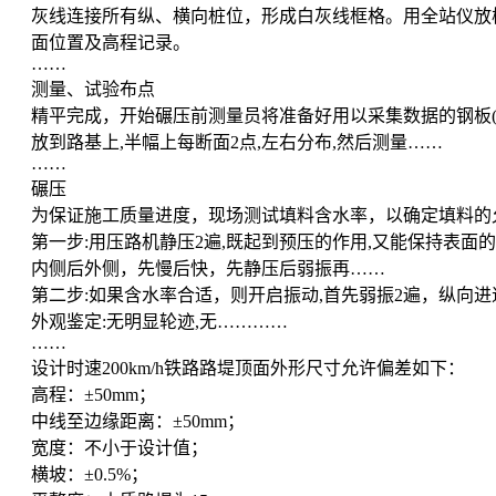
灰线连接所有纵、横向桩位，形成白灰线框格。用全站仪放
面位置及高程记录。
……
测量、试验布点
精平完成，开始碾压前测量员将准备好用以采集数据的钢板(50cm×
放到路基上,半幅上每断面2点,左右分布,然后测量……
……
碾压
为保证施工质量进度，现场测试填料含水率，以确定填料的
第一步:用压路机静压2遍,既起到预压的作用,又能保持表
内侧后外侧，先慢后快，先静压后弱振再……
第二步:如果含水率合适，则开启振动,首先弱振2遍，纵向进
外观鉴定:无明显轮迹,无…………
……
设计时速200km/h铁路路堤顶面外形尺寸允许偏差如下：
高程：±50mm；
中线至边缘距离：±50mm；
宽度：不小于设计值；
横坡：±0.5%；