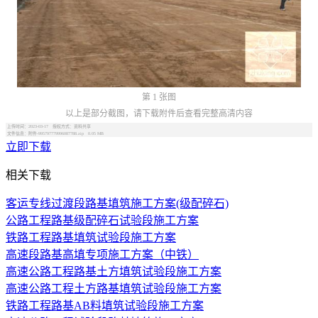
第 1 张图
以上是部分截图，请下载附件后查看完整高清内容
上传时间：2023-03-17 授权方式：资料共享
文件信息：附件-995797779996087788.zip 0.05 MB
立即下载
相关下载
客运专线过渡段路基填筑施工方案(级配碎石)
公路工程路基级配碎石试验段施工方案
铁路工程路基填筑试验段施工方案
高速段路基高填专项施工方案（中铁）
高速公路工程路基土方填筑试验段施工方案
高速公路工程土方路基填筑试验段施工方案
铁路工程路基AB料填筑试验段施工方案