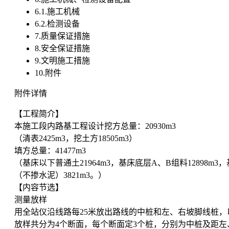
6.1.施工机械
6.2.检测设备
7.质量保证措施
8.安全保证措施
9.文明施工措施
10.附件
附件详情
【工程简介】
本施工段内路基工程设计挖方总量：20930m3
（清表2425m3，挖土方18505m3）
填方总量：41477m3
（基床以下普通土21964m3，基床底层A、B组料12898m
（不掺水泥）3821m3。）
【内容节选】
测量放样
用全站仪沿线路每25米放出路线的中桩和左、右坡脚线桩
放样共分为4个断面，每个断面定3个桩，分别为中桩及距左