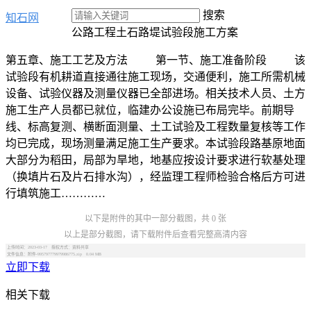
搜索
知石网
公路工程土石路堤试验段施工方案
第五章、施工工艺及方法 第一节、施工准备阶段 该
试验段有机耕道直接通往施工现场，交通便利，施工所需机械
设备、试验仪器及测量仪器已全部进场。相关技术人员、土方
施工生产人员都已就位，临建办公设施已布局完毕。前期导
线、标高复测、横断面测量、土工试验及工程数量复核等工作
均已完成，现场测量满足施工生产要求。本试验段路基原地面
大部分为稻田，局部为旱地，地基应按设计要求进行软基处理
（换填片石及片石排水沟），经监理工程师检验合格后方可进
行填筑施工…………
以下是附件的其中一部分截图，共 0 张
以上是部分截图，请下载附件后查看完整高清内容
上传时间：2023-03-17 授权方式：资料共享
文件信息：附件-995797779979986775.zip 0.04 MB
立即下载
相关下载