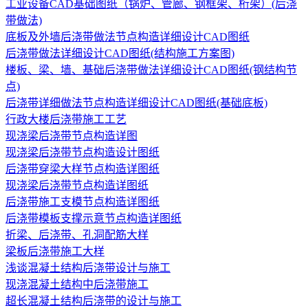
工业设备CAD基础图纸（锅炉、管廊、钢框架、桁架）(后浇
带做法)
底板及外墙后浇带做法节点构造详细设计CAD图纸
后浇带做法详细设计CAD图纸(结构施工方案图)
楼板、梁、墙、基础后浇带做法详细设计CAD图纸(钢结构节
点)
后浇带详细做法节点构造详细设计CAD图纸(基础底板)
行政大楼后浇带施工工艺
现浇梁后浇带节点构造详图
现浇梁后浇带节点构造设计图纸
后浇带穿梁大样节点构造详图纸
现浇梁后浇带节点构造详图纸
后浇带施工支模节点构造详图纸
后浇带模板支撑示意节点构造详图纸
折梁、后浇带、孔洞配筋大样
梁板后浇带施工大样
浅谈混凝土结构后浇带设计与施工
现浇混凝土结构中后浇带施工
超长混凝土结构后浇带的设计与施工