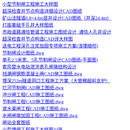
小型节制闸工程施工大样图
超深检查井节点构造详细设计CAD图纸
矿山法隧道6.8×4.6m竖井设计CAD图纸（井深24.4m）
灯座基础手孔井大样图纸
市政道路通信管道工程施工图纸设计_通信人孔井设计
超深检查井节点构造CAD详大样图
送电工程深孔注浆加固专项施工方案(浅埋暗挖)
节制闸设计图纸.dwg
单孔2.5米宽、5孔节制闸设计CAD图纸(平面图)
索风营水电站泄洪表孔闸墩结构设计
挡潮闸钢筋混凝土闸CAD施工图纸.dwg
埋深252m隧道洞口工程施工方案（大管棚超前支护）
拦河节制闸CAD施工图纸.dwg
冲沙闸工程CAD施工图纸.dwg
节制闸工程CAD施工图纸.dwg
退水渠闸工程CAD施工图纸.dwg
水闸闸墩加固工程CAD施工图纸.dwg
闸站全套图纸
小型塘闸工程施工大样图33张