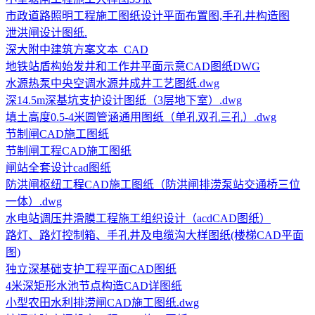
市政道路照明工程施工图纸设计平面布置图,手孔井构造图
泄洪闸设计图纸.
深大附中建筑方案文本_CAD
地铁站盾构始发井和工作井平面示意CAD图纸DWG
水源热泵中央空调水源井成井工艺图纸.dwg
深14.5m深基坑支护设计图纸（3层地下室）.dwg
填土高度0.5-4米圆管涵通用图纸（单孔双孔三孔）.dwg
节制闸CAD施工图纸
节制闸工程CAD施工图纸
闸站全套设计cad图纸
防洪闸枢纽工程CAD施工图纸（防洪闸排涝泵站交通桥三位
一体）.dwg
水电站调压井滑膜工程施工组织设计（acdCAD图纸）
路灯、路灯控制箱、手孔井及电缆沟大样图纸(楼梯CAD平面
图)
独立深基础支护工程平面CAD图纸
4米深矩形水池节点构造CAD详图纸
小型农田水利排涝闸CAD施工图纸.dwg