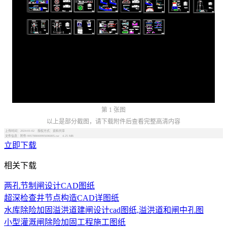
第 1 张图
以上是部分截图，请下载附件后查看完整高清内容
上传时间：2024-01-02 授权方式：资料共享
文件信息：附件-995788069995696005.rar 4.25 MB
立即下载
相关下载
两孔节制闸设计CAD图纸
超深检查井节点构造CAD详图纸
水库除险加固溢洪道建闸设计cad图纸,溢洪道和闸中孔图
小型灌溉闸除险加固工程施工图纸